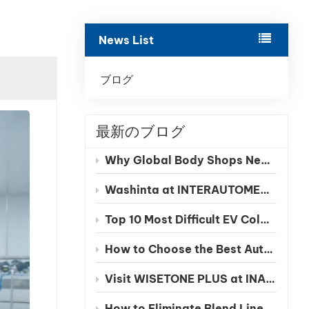
بالعربية
News List
فارسی
中文
ブログ
最新のブログ
Why Global Body Shops Need Chinese EV Color Databases
Washinta at INTERAUTOMECHANICA 2026 Moscow
Top 10 Most Difficult EV Colors to Match in 2026
How to Choose the Best Automotive Refinish Paint Manufacturer in China
Visit WISETONE PLUS at INA PAACE Automechanika Mexico 2026 – Meet Your Trusted Automotive Refinish Paint Manufacturer
How to Eliminate Blend Lines in Automotive Spot Repairs: The Benefits of Seamless Clearcoat Technology