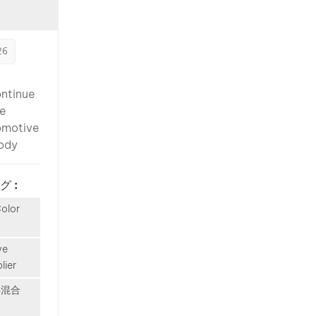
te: 18–
s
2026 📍
 body
cus
theast
26
cow,
sion
ll 7 |
tin
39
ontinue
e
te
visitors
s
omotive
he
lume
ody
y to
facing a
ally,
nge: EV
グ :
mand
s are
l
ollows.
Color
or
m:
ly more
e
l Paint
 repair
ve
 Lack
 Unlike
lier
V
solid
paint
料混合
Most
ny
igh-