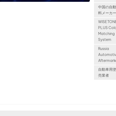
important
have bec
中国の自
automotiv
major playe
料メーカ
aftermarke
the global
WISETON
exhibitions
automotiv
PLUS Col
Russia. We
industry. B
Matching
invite distr
like: BYD N
System
importers,
XPENG Zee
shop
Russia
Auto Avatr
professiona
Automoti
longer limi
Aftermark
automotiv
the Chines
industry pa
domestic m
自動車用
to visit ou
Today, the
売業者
and explor
vehicles a
opportuniti
exported g
long-term
and appear
cooperatio
European r
Washinta a
shops Midd
INTERAUT
Eastern