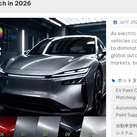
2026 📅 Da
dealership
ch in 2026
21 August 
Australian
Venue: Cro
shops Sou
Jul 17, 20
Expo, Mos
Asian colli
Russia 🏢 Ha
centers La
As electric
Booth 7-5
American
vehicles c
During the
automotiv
to domina
exhibition, 
markets A
global aut
will have t
vehicle vo
markets, b
opportunit
grows
shops are 
discover
internation
new challe
ホットタ
Washinta’s
repair de
paint color
professiona
naturally f
EV Paint 
becoming
solutions f
The Proble
Matching
significant
automotiv
Many Globa
difficult to
Automoti
refinishing,
Databases
and match.
Paint Supp
including
Chinese E
traditional 
advanced 
自動車塗
Coverage 
colors, ma
システム
systems, h
traditional
modern EV