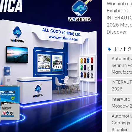
Washinta t
struggling
Exhibit at
up with Ch
INTERAUT
EV colors. 
2026 Mos
modern
Discover
automotiv
Professiona
refinishing
Automotiv
operations
ホットタ
Refinish So
access to
Automoti
Published:
accurate 
Refinish P
Washinta, 
EV color
Manufactu
professiona
databases 
automotiv
becoming
INTERAU
refinish pai
2026
increasingl
manufactur
essential. 
InterAuto
China, is p
of Chinese
Moscow 
to announc
Brands Wo
Automoti
participati
Over the p
Coatings
INTERAUT
years, Chi
Supplier
2026, one 
manufactu