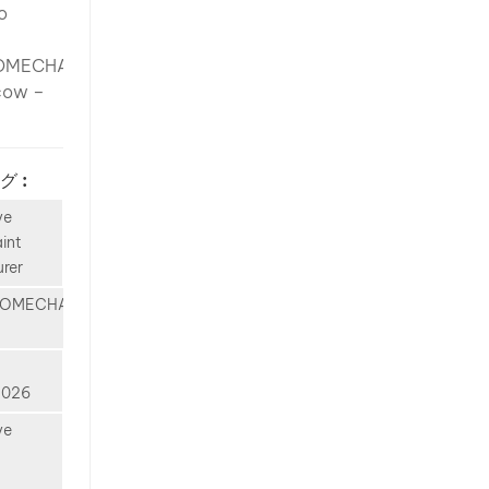
o
 to keep
inese
OMECHANICA
For
cow –
e
l
e
,
グ :
lutions
ve
 2026
Chinese
aint
a
rer
l
is
e
TOMECHANICA
nt
y
er from
The Rise
leased
 EV
2026
e our
rldwide
ve
on in
ast few
OMECHANICA
nese EV
of the
rers