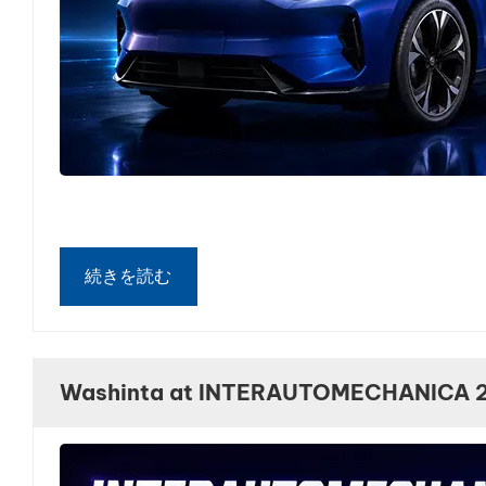
続きを読む
Washinta at INTERAUTOMECHANICA 