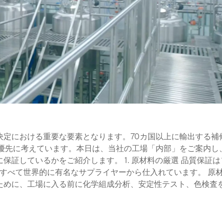
決定における重要な要素となります。70カ国以上に輸出する補
を最優先に考えています。本日は、当社の工場「内部」をご案内し
証しているかをご紹介します。 1. 原材料の厳選 品質保証は
はすべて世界的に有名なサプライヤーから仕入れています。 原
ために、工場に入る前に化学組成分析、安定性テスト、色検査
と長期的な色の安定性が保証されます。 2. 高度な生産設備 
新の生産ラインに投資しました。 着色剤と樹脂の完全な混合を
証する高精度充填装置。 密閉された生産環境により、ほこりや