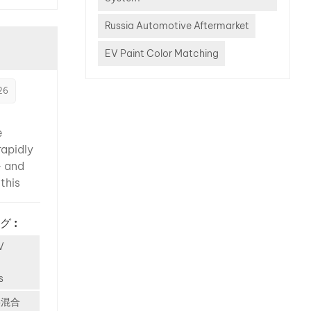
パフォ
Russia Automotive Aftermarket
度、湿
スに従
EV Paint Color Matching
した製
ルとの色
026
接着
性能を
継続的な
e
上させ
rapidly
ループ
— and
自動車補
this
ストや研
tion
門的な
e than
グ :
tric
V
rket.
 brands
s
D, NIO,
kr, Li
料混合