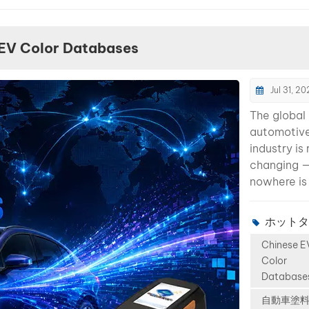
動化により、人的エラーが削減され、安定した信頼性の高い製品
すべての製造ステップは厳格なプロセス基準に従っています。 温
EV Color Databases
のコーティング（無地、パール、水性）は、独立した製造プロセ
接着テストなどの品質検査を受けます。 すべてのテストに合格
ト 当研究室には最先端の機器が備えられています。 標準サンプ
Jul 31, 2
湿度下でのコーティングの安定性を確認する耐候性試験装置。 
ト。 すべてのコーティング缶は、顧客の手に渡った際に優れた
The global
継続的な改善と研究開発サポート 品質は生産管理だけでなく、
automotiv
チームは、カラーマッチングの精度とコーティングの耐久性を向
industry is 
からのフィードバックは生産プロセスの改善に直接活用され、閉
changing 
応用により、当社の製品は市場の最前線に留まります。 結論 
nowhere is 
します。原材料の選択、生産設備、プロセス制御から厳格なテ
transforma
を通じて、あらゆるコーティング缶の高品質を保証します。 専
more visibl
ホットタ
、安全性、効率性を選択することを意味します。
in the elec
Chinese E
vehicle ma
Color
Chinese EV
Database
such as BY
XPENG, Zee
自動車塗