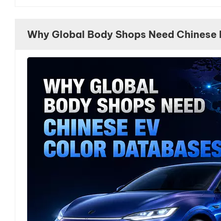
防ぎ、純粋なコーティングを保証します。 高度な自
ーマンスが保証されます。 3. 厳格なプロセス管理 
Why Global Body Shops Need Chinese 
度、混合速度が正確に制御されます。 異なるタイプ
います。 すべてのバッチは、粘度、乾燥時間、光沢、
品だけが次の段階に進みます。 4. 包括的な品質テス
の一致を確認するための分光光度計。 高温・低温・高
性、硬度、耐衝撃性を評価するための機械的性能テス
発揮できるよう、複数のテストを受けています。 5. 
研究開発にも依存します。 当社の専門的な研究開発
るために、配合を継続的に最適化しています。 顧客
品質管理システムを形成します。 新しい材料と技術の
修コーティングの品質が修理結果と顧客満足度を決定
究開発サポートまで、あらゆるステップで厳格な管理
補修コーティングメーカーを選択することは、信頼性