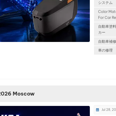
Auto, and 
システム
are expand
Color Mat
Europe, th
For Car Re
Middle Eas
自動車塗
Southeast 
カー
South Amer
and many 
自動車補
internation
車の修理
markets at
incredible 
As these v
enter glob
roads, bod
worldwide 
facing a n
2026 Moscow
challenge
Traditional
automotive
Jul 28, 2
databases