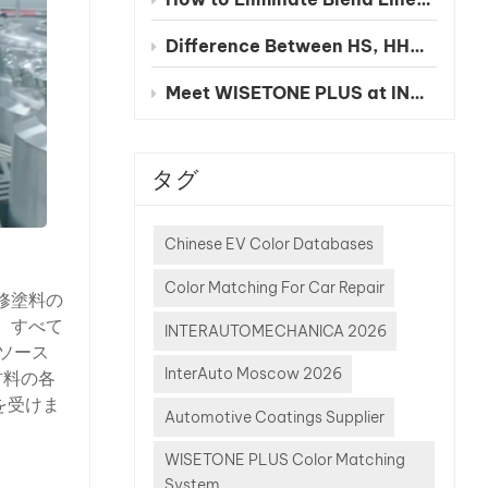
Difference Between HS, HHS and UHS Clearcoat
Meet WISETONE PLUS at INA PAACE Automechanika Mexico City 2026 – BOOTH NO. 1826-2
タグ
Chinese EV Color Databases
Color Matching For Car Repair
修塗料の
、すべて
INTERAUTOMECHANICA 2026
ソース
InterAuto Moscow 2026
材料の各
を受けま
Automotive Coatings Supplier
すべての
保証す
WISETONE PLUS Color Matching
汚染を
System