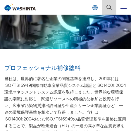
Mix Color Online
日
本
語
English
Français
Deutsch
プロフェッショナル補修塗料
Русский
当社は、世界的に著名な企業の関連基準を達成し、2011年には
ISO/TS16949国際自動車産業品質システム認証とISO14001:2004
Español
環境マネジメントシステム認証を取得しました。世界的な環境保
護の潮流に対応し、関連リソースへの積極的な参加と投資を行
Português
い、広東省汚染物質排出許可証や生産クリーン企業認証など、一
連の環境保護基準を相次いで取得しました。当社は
日本語
ISO14001:2004およびISO/TS16949の品質管理基準を厳格に運用
することで、製品が欧州連合（EU）の一連の高水準な品質要求を
한국어