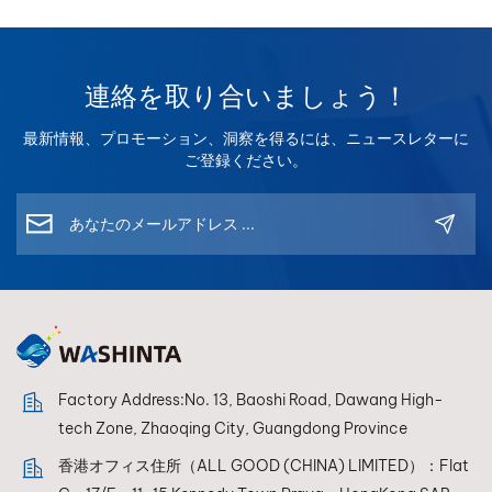
す。 毎日50～200種類の新しい処方が更新されます これ
により、以下のことが保証されます。 新発売の車両カラー
をいち早くご紹介 市場の変化への迅速な対応 販売代理店
と修理工場にとっての継続的な競争力 👉 あなたのビジネ
連絡を取り合いましょう！
スは、カラーテクノロジーにおいて決して遅れをとること
最新情報、プロモーション、洞察を得るには、ニュースレターに
はありません。3. 中国製車両のカラーマッチングにおける
ご登録ください。
強力な優位性 中国の自動車ブランドが世界的に事業を拡大
するにつれ、そのカラーシステムはより複雑化してい
る。 低彩度のメタリック仕上げ マットカラーと特殊効果
カラー EVならではの独特な色調 WISETONE PLUSは、こ
れらのトレンドに合わせて継続的に最適化されていま
す。 👉 中国車専用の、頻繁に更新される計算式を提供
し、お客様をサポ​​ートします。 新たな修理需要を取り込
む 新興市場へのサービス提供 時代遅れのシステムに頼っ
ている競合他社との差別化を図る4．グローバル市場向け
Factory Address:No. 13, Baoshi Road, Dawang High-
多言語サポート このシステムは、広く使われている14の国
tech Zone, Zhaoqing City, Guangdong Province
際言語に対応しており、グローバルな販売代理店や技術者
にとって理想的なツールです。 これにより、以下のことが
香港オフィス住所（ALL GOOD (CHINA) LIMITED）：Flat
可能になります。 さまざまな地域での容易な導入 トレー