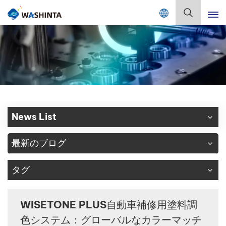
Mix Color Online
日
本
語
English
Français
Deutsch
News List
Русский
最新のブログ
Español
タグ
Português
日本語
WISETONE PLUS自動車補修用塗料調
色システム：グローバルなカラーマッチ
한국어