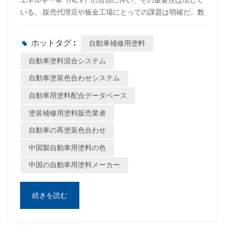
エネルギー車（NEV）の台頭に伴い、その重要性は増して
いる。 販売代理店や板金工場にとっての課題は明確だ。数
千種類もの新しい複雑な色を、迅速、正確、かつ収益性高
く調色するにはどうすればよいか？ その答えは、強力で常
ホットタグ :
自動車補修用塗料
に進化し続けるソリューション、WISETONE PLUS自動車
補修用塗料混合システムにあります。 1. 世界中の自動車ブ
自動車塗料混合システム
ランドを網羅する10万種類以上のカラーフォーミュ
自動車塗装色合わせシステム
ラ WISETONE PLUSシステムには、10万種類以上のカラ
自動車用塗料配合データベース
ーフォーミュラが含まれており、以下の内容を網羅してい
ます。 グローバルブランドの乗用車 海外進出する中国国
塗装補修用塗料販売業者
内ブランド 燃料車および新エネルギー車（電気自動車およ
自動車の再塗装色合わせ
びハイブリッド車） 中国車が東南アジア、中東、ラテンア
メリカ、東ヨーロッパの市場に参入するにつれ、多くの修
中国製自動車用塗料の色
理工場は正確なカラー配合を見つけるのに苦労してい
中国の自動車用塗料メーカー
る。 WISETONE PLUSを使えば、この問題は解決しま
す。 👉 車の製造元に関係なく、常に適切な計算式にアク
セスできます。2. 日々の最新情報：市場の動向を常に把握
続きを読む
しましょう 従来の塗装システムは更新が遅いのに対し、
WISETONE PLUSは以下のような特長を備えていま