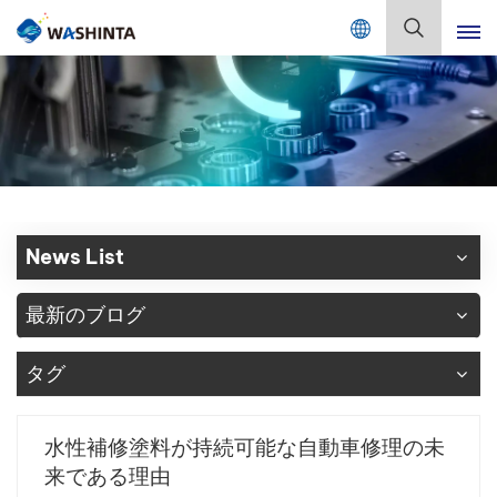
Mix Color Online
日
本
語
English
Français
Deutsch
News List
Русский
最新のブログ
Español
タグ
Português
日本語
水性補修塗料が持続可能な自動車修理の未
来である理由
한국어