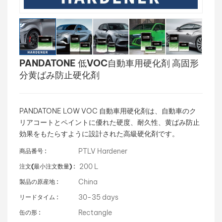
بالعربية
فارسی
PANDATONE 低VOC自動車用硬化剤 高固形
中文
分黄ばみ防止硬化剤
PANDATONE LOW VOC 自動車用硬化剤は、自動車のク
リアコートとペイントに優れた硬度、耐久性、黄ばみ防止
効果をもたらすように設計された高級硬化剤です。
PTLV Hardener
商品番号 :
200 L
注文(最小注文数量) :
China
製品の原産地 :
30-35 days
リードタイム :
Rectangle
缶の形 :