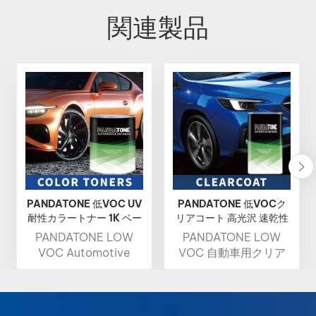
関連製品
PANDATONE 低VOC UV
PANDATONE 低VOCク
耐性カラートナー 1K ベー
リアコート 高光沢 速乾性
スコート
自動車補修用クリアコー
PANDATONE LOW
PANDATONE LOW
ト
VOC Automotive
VOC 自動車用クリア
Color Tonerは、高い
コートは、自動車の塗
明度、豊かな彩度、そ
装をダメージから保護
して正確な色再現性を
する高光沢の保護層
実現し、プロフェッシ
で、光沢を高め、速乾