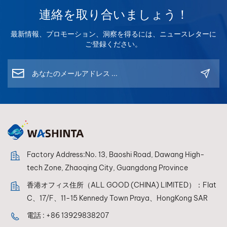
ョナルなカラーマッチ
性があり、簡単に塗布
連絡を取り合いましょう！
ングに最適です。ブレ
できます。
ンドしやすく、安定し
最新情報、プロモーション、洞察を得るには、ニュースレターに
た仕上がりを実現する
ご登録ください。
よう設計された各トナ
ーは、混合システムに
最適な互換性を持つよ
うに配合されており、
refPANDATONE LOW
VOCの仕上げ作業で、
常に完璧な色再現を実
現します。
Factory Address:No. 13, Baoshi Road, Dawang High-
tech Zone, Zhaoqing City, Guangdong Province
香港オフィス住所（ALL GOOD (CHINA) LIMITED）：Flat
C、17/F、11-15 Kennedy Town Praya、HongKong SAR
電話 :
+86 13929838207