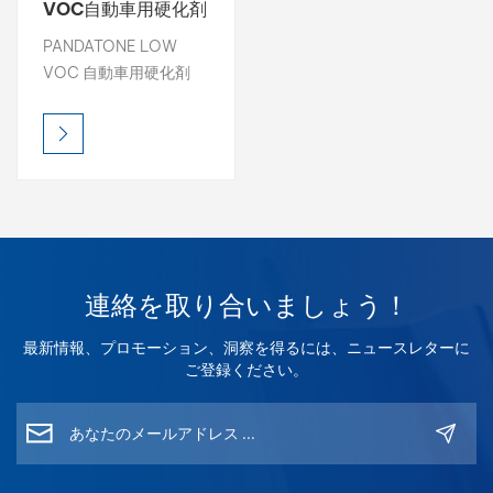
VOC自動車用硬化剤
高固形分黄ばみ防止
بالعربية
PANDATONE LOW
硬化剤
VOC 自動車用硬化剤
فارسی
は、自動車のクリアコ
ートとペイントに優れ
中文
た硬度、耐久性、黄ば
み防止効果をもたらす
ように設計された高級
硬化剤です。
連絡を取り合いましょう！
最新情報、プロモーション、洞察を得るには、ニュースレターに
ご登録ください。