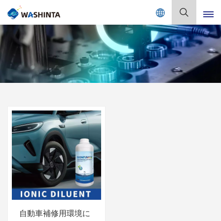
Mix Color Online
日
本
語
English
Français
Deutsch
Русский
Español
Português
日本語
自動車補修用環境に
한국어