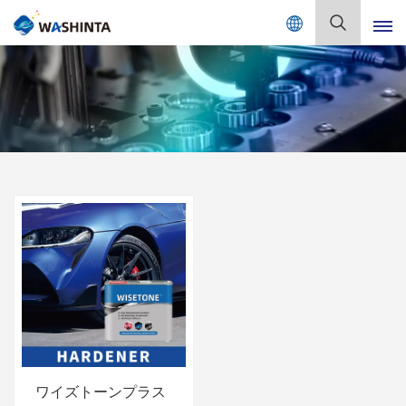
Mix Color Online
日
本
語
English
Français
Deutsch
Русский
Español
Português
日本語
ワイズトーンプラス
한국어