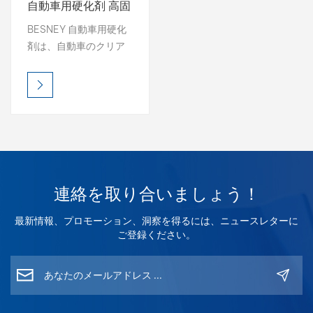
自動車用硬化剤 高固
形分黄ばみ防止硬化
بالعربية
BESNEY 自動車用硬化
剤
剤は、自動車のクリア
فارسی
コートやペイントに優
れた硬度、耐久性、黄
中文
ばみ防止効果をもたら
すように設計された高
級硬化剤です。
連絡を取り合いましょう！
最新情報、プロモーション、洞察を得るには、ニュースレターに
ご登録ください。