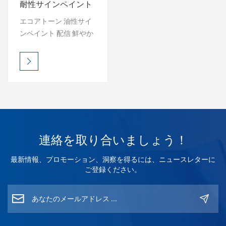
耐性サインペイント
硬化剤の混合比率
بالعربية
エコアトーン 油性サイ
ンペイント 配信 鮮やか
فارسی
な色、持続的な光沢、
優れた屋外耐久性. 紫外
中文
線耐性と耐候性があ
り、過酷な条件下でも
看板を鮮やかに保ちま
す。 選択してください
光沢、サテン、または
エフェクト仕上げ — 簡
連絡を取り合いましょう！
単に適用でき、プロフ
ェッショナルな見た目
最新情報、プロモーション、洞察を得るには、ニュースレターに
です。 ECOATONE —
ご登録ください。
長持ちする保護、比類
のない輝き。