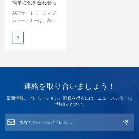
簡単に色を合わせら
れる 1K ベースコー
بالعربية
AGPオートモーティブ
ト 2K トップコート
カラートナーは、高い
فارسی
明度、豊かな彩度、そ
して正確な色再現性を
中文
実現し、プロフェッシ
ョナルなカラーマッチ
ングに最適です。ブレ
ンドしやすく、安定し
た仕上がりを実現する
よう設計された各トナ
連絡を取り合いましょう！
ーは、混合システムに
最適な互換性を持つよ
最新情報、プロモーション、洞察を得るには、ニュースレターに
うに配合されており、
ご登録ください。
補修塗装業者は毎回完
璧な色再現を実現でき
ます。