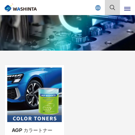
Mix Color Online
日
本
語
English
Français
Deutsch
Русский
Español
Português
日本語
AGP カラートナー
한국어