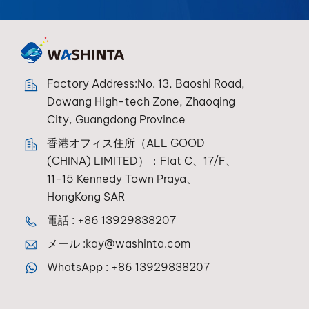
Factory Address:No. 13, Baoshi Road,
Dawang High-tech Zone, Zhaoqing
City, Guangdong Province
香港オフィス住所（ALL GOOD
(CHINA) LIMITED）：Flat C、17/F、
11-15 Kennedy Town Praya、
HongKong SAR
電話 :
+86 13929838207
メール :
kay@washinta.com
WhatsApp :
+86 13929838207