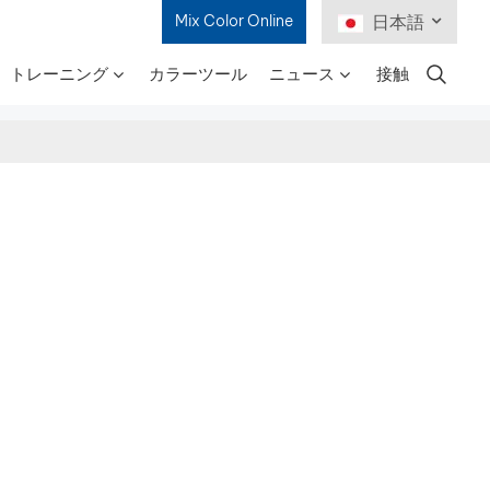
Mix Color Online
日本語
トレーニング
カラーツール
ニュース
接触
English
Français
Deutsch
Русский
Español
Português
日本語
한국어