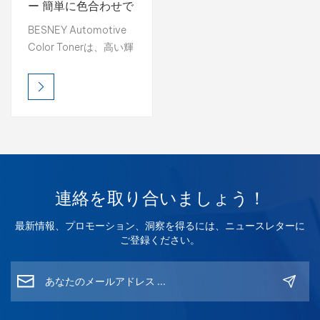
ー 簡単に色合わせで
きる 1K ベースコー
بالعربية
BESNEY Automotive
ト 2K トップコート
Color Tonerは、高い輝
فارسی
度、豊かな彩度、そし
て正確な色再現を実現
中文
し、プロフェッショナ
ルなカラーマッチング
に最適です。ブレンド
しやすく、仕上がりも
安定しているため、補
修塗装で毎回完璧な色
連絡を取り合いましょう！
再現を実現できます。
最新情報、プロモーション、洞察を得るには、ニュースレターに
ご登録ください。