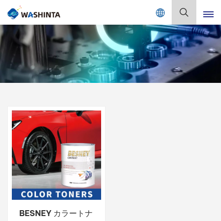
Mix Color Online
日
本
語
English
Français
Deutsch
Русский
Español
Português
日本語
BESNEY カラートナ
한국어