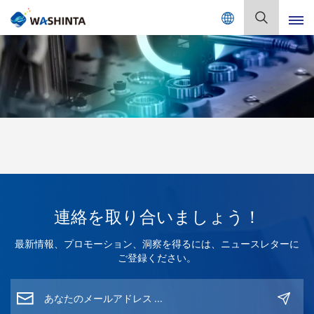
Mix Color Online
日
本
語
English
Français
Deutsch
Русский
連絡を取り合いましょう！
Español
最新情報、プロモーション、洞察を得るには、ニュースレターに
Português
ご登録ください。
日本語
한국어