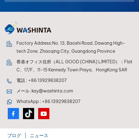
بالعربية
فارسی
中文
Factory Address:No. 13, Baoshi Road, Dawang High-
tech Zone, Zhaoqing City, Guangdong Province
香港オフィス住所（ALL GOOD (CHINA) LIMITED）：Flat
C、17/F、11-15 Kennedy Town Praya、HongKong SAR
電話 :
+86 13929838207
メール :
kay@washinta.com
WhatsApp :
+86 13929838207
ブログ
|
ニュース