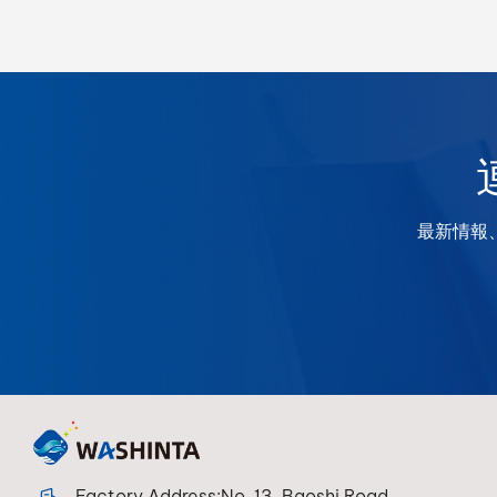
最新情報
Factory Address:No. 13, Baoshi Road,