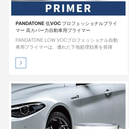
PANDATONE 低VOC プロフェッショナルプライ
マー 高カバー力自動車用プライマー
PANDATONE LOW VOCプロフェッショナル自動
車用プライマーは、優れた下地処理効果を発揮
し、高い塗膜被覆力、優れた充填性、速乾性を実
現します。研磨しやすい処方で滑らかな下地を形
成し、トップコートの密着性と仕上がり品質を向
上させます。プロ仕様のこのプライマーは、耐久
性の高い下地を作り、塗装性能を長持ちさせま
す。