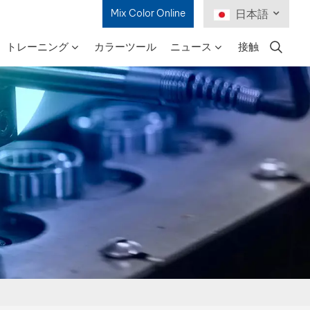
Mix Color Online
日本語
トレーニング
カラーツール
ニュース
接触
English
Français
Deutsch
Русский
Español
Português
日本語
한국어