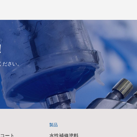
！
ください。
製品
アコート
水性補修塗料